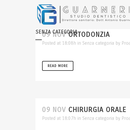
SENZA CATEGORIA
09 NOV
ORTODONZIA
Posted at 18:08h
in
Senza categoria
by
Pro
READ MORE
09 NOV
CHIRURGIA ORALE
Posted at 18:07h
in
Senza categoria
by
Pro