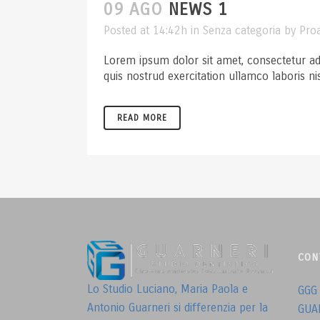
09 AGO
NEWS 1
Posted at 14:42h
in
Senza categoria
by
Pro
Lorem ipsum dolor sit amet, consectetur ad
quis nostrud exercitation ullamco laboris ni
READ MORE
CON
Lo Studio Luciano, Maria Paola e
GGG
Antonio Guarneri si differenzia per la
GUA