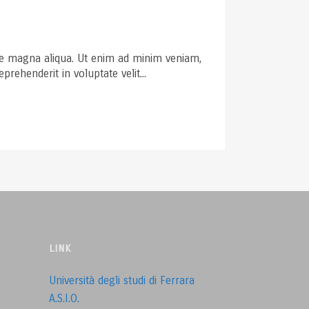
ore magna aliqua. Ut enim ad minim veniam,
rehenderit in voluptate velit...
LINK
Università degli studi di Ferrara
A.S.I.O.