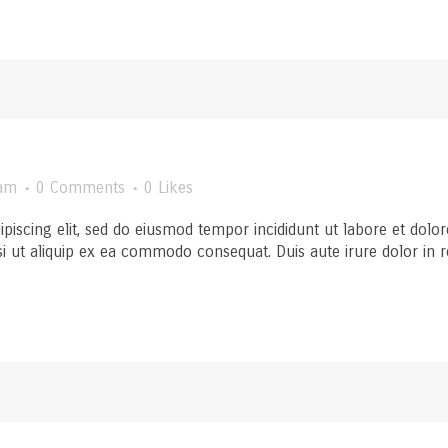
am
0 Comments
0
Likes
ipiscing elit, sed do eiusmod tempor incididunt ut labore et dol
si ut aliquip ex ea commodo consequat. Duis aute irure dolor in rep