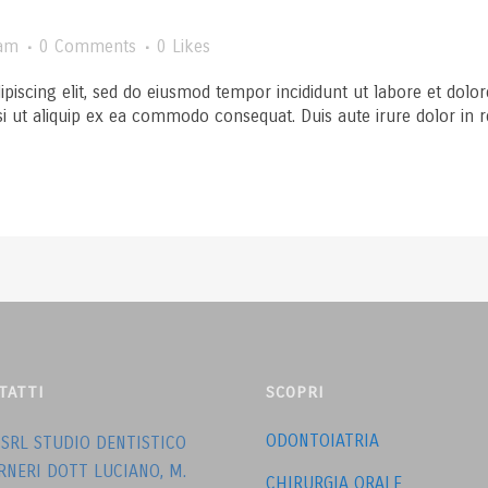
am
0 Comments
0
Likes
ipiscing elit, sed do eiusmod tempor incididunt ut labore et dol
si ut aliquip ex ea commodo consequat. Duis aute irure dolor in rep
TATTI
SCOPRI
ODONTOIATRIA
 SRL STUDIO DENTISTICO
RNERI DOTT LUCIANO, M.
CHIRURGIA ORALE