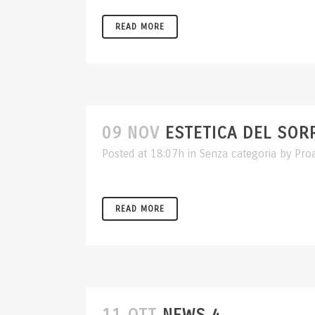
READ MORE
09 NOV
ESTETICA DEL SOR
Posted at 18:07h
in
Senza categoria
by
Pro
READ MORE