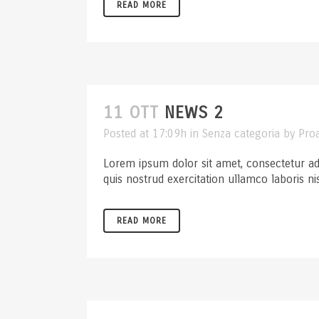
READ MORE
11 OTT
NEWS 2
Posted at 17:09h
in
Senza categoria
by
Pro
Lorem ipsum dolor sit amet, consectetur ad
quis nostrud exercitation ullamco laboris ni
READ MORE