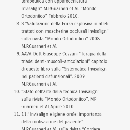
terapeutica con apparecchiatura
Invisalign” M.P.Guarneri et Al. “Mondo
Ortodontico” Febbraio 2010.
8.”Valutazione della Forza esplosiva in atleti
trattati con mascherine occlusali invisalign”
sulla rivista “Mondo Ortodontico” 2008
M.P.Guarneri et Al.
AAVV. Dott Giuseppe Cozzani “Terapia della
triade: denti-muscoli-articolazioni” capitolo
di questo libro sulla “Sistematica Invisalign
nei pazienti disfunzionali”. 2009
M.P.Guarneri et Al.
“Stato dell’arte della tecnica Invisalign”
sulla rivista “Mondo Ortodontico”, MP
Guarneri et Al.;Aprile 2010.
11.“Invisalign e igiene orale: importanza
della motivazione del paziente”
M.P.Guarneri et Al. sulla rivista “Corriere