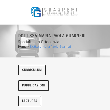
DOTT.SSA MARIA PAOLA GUARNERI
Specialista in Ortodonzia
Home
>
Dott.ssa Maria Paola Guarneri
CURRICULUM
PUBBLICAZIONI
LECTURES