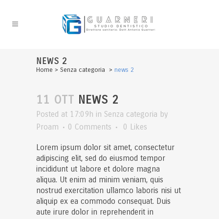
NEWS 2
Home
>
Senza categoria
>
news 2
11 OTT
NEWS 2
Posted at 17:09h
in
Senza categoria
by
Proam
0 Comments
0
Likes
Lorem ipsum dolor sit amet, consectetur
adipiscing elit, sed do eiusmod tempor
incididunt ut labore et dolore magna
aliqua. Ut enim ad minim veniam, quis
nostrud exercitation ullamco laboris nisi ut
aliquip ex ea commodo consequat. Duis
aute irure dolor in reprehenderit in