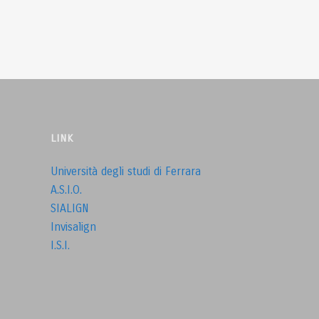
LINK
Università degli studi di Ferrara
A.S.I.O.
SIALIGN
Invisalign
I.S.I.