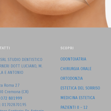
TATTI
SCOPRI
ODONTOIATRIA
 SRL STUDIO DENTISTICO
RNERI DOTT LUCIANO, M.
CHIRURGIA ORALE
LA E ANTONIO
ORTODONZIA
zza Roma 27
ESTETICA DEL SORRISO
00 Cremona (CR)
MEDICINA ESTETICA
0372 801999
A: 01702870195
PAZIENTI 0 – 12