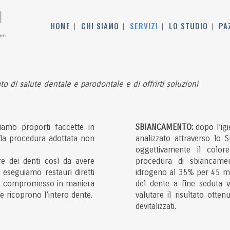
HOME
CHI SIAMO
SERVIZI
LO STUDIO
PA
to di salute dentale e parodontale e di offrirti soluzioni
siamo proporti faccette in
SBIANCAMENTO:
dopo l’igi
 la procedura adottata non
analizzato attraverso lo 
oggettivamente il colore
e dei denti così da avere
procedura di sbiancamen
ri eseguiamo restauri diretti
idrogeno al 35% per 45 min
e è compromesso in maniera
del dente a fine seduta 
he ricoprono l’intero dente.
valutare il risultato otten
devitalizzati.