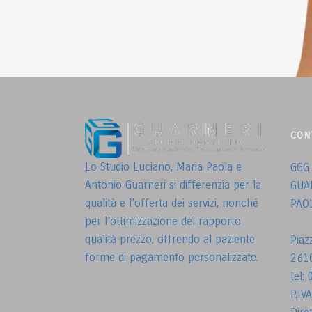
CON
Lo Studio Luciano, Maria Paola e
GGG
Antonio Guarneri si differenzia per la
GUA
qualità e l’offerta dei servizi, nonché
PAO
per l’ottimizzazione del rapporto
qualità prezzo, offrendo al paziente
Pia
forme di pagamento personalizzate.
261
tel:
P.IV