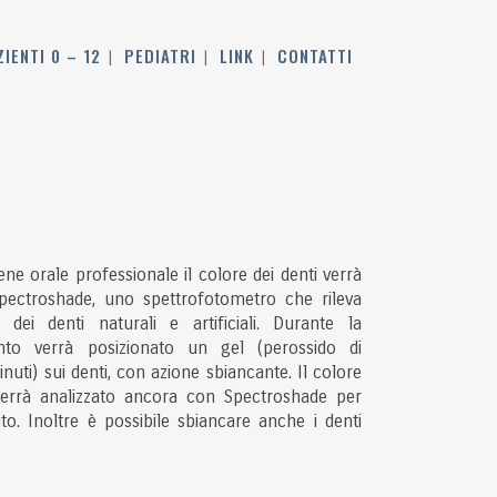
ZIENTI 0 – 12
PEDIATRI
LINK
CONTATTI
ene orale professionale il colore dei denti verrà
Spectroshade, uno spettrofotometro che rileva
 dei denti naturali e artificiali. Durante la
to verrà posizionato un gel (perossido di
uti) sui denti, con azione sbiancante. Il colore
verrà analizzato ancora con Spectroshade per
uto. Inoltre è possibile sbiancare anche i denti