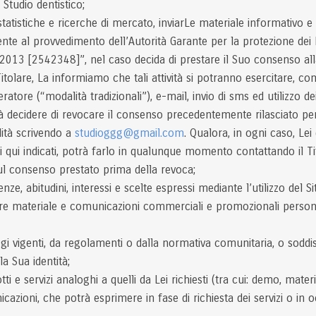
 Studio dentistico;
tatistiche e ricerche di mercato, inviarLe materiale informativo e 
nte al provvedimento dell’Autorità Garante per la protezione dei Da
13 [2542348]”, nel caso decida di prestare il Suo consenso alla ri
itolare, La informiamo che tali attività si potranno esercitare, co
eratore (“modalità tradizionali”), e-mail, invio di sms ed utilizzo 
 decidere di revocare il consenso precedentemente rilasciato per
ità scrivendo a
studioggg@gmail.com
. Qualora, in ogni caso, Lei
zi qui indicati, potrà farlo in qualunque momento contattando il T
sul consenso prestato prima della revoca;
nze, abitudini, interessi e scelte espressi mediante l’utilizzo del Sit
viare materiale e comunicazioni commerciali e promozionali personal
ggi vigenti, da regolamenti o dalla normativa comunitaria, o soddisf
lla Sua identità;
i e servizi analoghi a quelli da Lei richiesti (tra cui: demo, mate
icazioni, che potrà esprimere in fase di richiesta dei servizi o in 