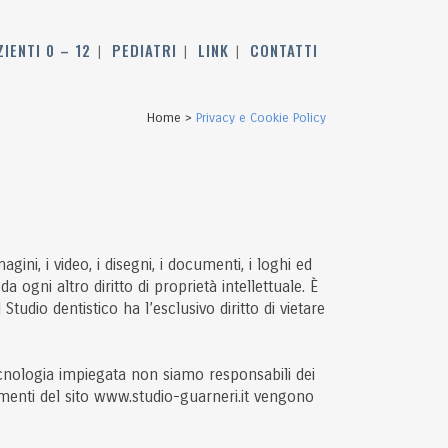
ZIENTI 0 – 12
PEDIATRI
LINK
CONTATTI
Home
>
Privacy e Cookie Policy
gini, i video, i disegni, i documenti, i loghi ed
 ogni altro diritto di proprietà intellettuale. È
tudio dentistico ha l’esclusivo diritto di vietare
 tecnologia impiegata non siamo responsabili dei
menti del sito www.studio-guarneri.it vengono