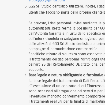
studioggg@gmail.com
GGG Srl Studio dentistico utilizzerà, inoltre, i d
utenti che facciano parte della propria clientela
Se previsto, i dati personali inviati mediante le
automatizzati. Resta ferma la possibilità per GGG
dall’Autorità Garante e in virtù dello specifico
dell’intera clientela in categorie omogenee per
delle attività di GGG Srl Studio dentistico, a orie
campagne di comunicazione commerciale.
Specifiche misure di sicurezza sono osservate da G
Il trattamento dei dati personali forniti dagli u
dell’art. 28 del Regolamento UE citato, che, per 
supporto.
Base legale e natura obbligatoria o facoltativa
La base legale del trattamento di Dati Personali 
all’esecuzione di un contratto di cui l’interessa
sono necessari all’erogazione dei servizi o per i
l’eventuale mancato conferimento comporterebbe l’
I trattamenti eseguiti per la finalità di marketin