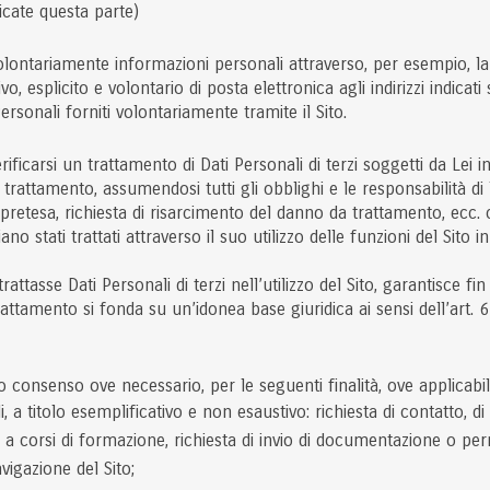
ficate questa parte)
re volontariamente informazioni personali attraverso, per esempio, la
ivo, esplicito e volontario di posta elettronica agli indirizzi indicat
rsonali forniti volontariamente tramite il Sito.
erificarsi un trattamento di Dati Personali di terzi soggetti da Lei in
trattamento, assumendosi tutti gli obblighi e le responsabilità di 
retesa, richiesta di risarcimento del danno da trattamento, ecc. 
iano stati trattati attraverso il suo utilizzo delle funzioni del Sito 
rattasse Dati Personali di terzi nell’utilizzo del Sito, garantisc
 trattamento si fonda su un’idonea base giuridica ai sensi dell’art
uo consenso ove necessario, per le seguenti finalità, ove applicabili
li, a titolo esemplificativo e non esaustivo: richiesta di contatto, 
e a corsi di formazione, richiesta di invio di documentazione o per
vigazione del Sito;