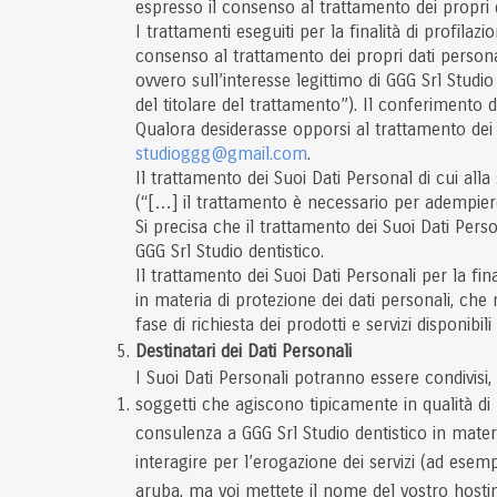
espresso il consenso al trattamento dei propri d
I trattamenti eseguiti per la finalità di profilaz
consenso al trattamento dei propri dati persona
ovvero sull’interesse legittimo di GGG Srl Studio
del titolare del trattamento”). Il conferimento de
Qualora desiderasse opporsi al trattamento dei 
studioggg@gmail.com
.
Il trattamento dei Suoi Dati Personal di cui alla
(“[…] il trattamento è necessario per adempiere
Si precisa che il trattamento dei Suoi Dati Pers
GGG Srl Studio dentistico.
Il trattamento dei Suoi Dati Personali per la fin
in materia di protezione dei dati personali, che
fase di richiesta dei prodotti e servizi disponib
Destinatari dei Dati Personali
I Suoi Dati Personali potranno essere condivisi, p
soggetti che agiscono tipicamente in qualità di r
consulenza a GGG Srl Studio dentistico in materia
interagire per l’erogazione dei servizi (ad esemp
aruba, ma voi mettete il nome del vostro hosting