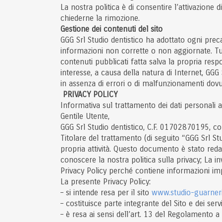
La nostra politica è di consentire l’attivazione di li
chiederne la rimozione.
Gestione dei contenuti del sito
GGG Srl Studio dentistico ha adottato ogni prec
informazioni non corrette o non aggiornate. Tut
contenuti pubblicati fatta salva la propria res
interesse, a causa della natura di Internet, GGG 
in assenza di errori o di malfunzionamenti dovuti
PRIVACY POLICY
Informativa sul trattamento dei dati personali 
Gentile Utente,
GGG Srl Studio dentistico, C.F. 01702870195, co
Titolare del trattamento (di seguito “GGG Srl Stud
propria attività. Questo documento è stato reda
conoscere la nostra politica sulla privacy; La 
Privacy Policy perché contiene informazioni impo
La presente Privacy Policy:
– si intende resa per il sito
www.studio-guarneri.
– costituisce parte integrante del Sito e dei serv
– è resa ai sensi dell’art. 13 del Regolamento a