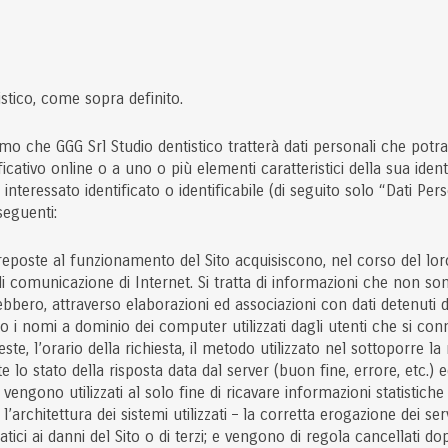
istico, come sopra definito.
amo che GGG Srl Studio dentistico tratterà dati personali che potra
icativo online o a uno o più elementi caratteristici della sua identi
nteressato identificato o identificabile (di seguito solo “Dati Pers
 seguenti:
reposte al funzionamento del Sito acquisiscono, nel corso del loro
 di comunicazione di Internet. Si tratta di informazioni che non so
bbero, attraverso elaborazioni ed associazioni con dati detenuti da 
P o i nomi a dominio dei computer utilizzati dagli utenti che si conn
ste, l’orario della richiesta, il metodo utilizzato nel sottoporre la 
e lo stato della risposta data dal server (buon fine, errore, etc.) e
 vengono utilizzati al solo fine di ricavare informazioni statistich
architettura dei sistemi utilizzati – la corretta erogazione dei ser
rmatici ai danni del Sito o di terzi; e vengono di regola cancellati 