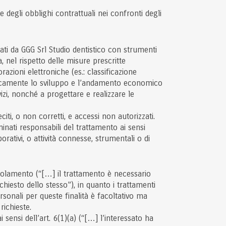
ne degli obblighi contrattuali nei confronti degli
ttati da GGG Srl Studio dentistico con strumenti
, nel rispetto delle misure prescritte
azioni elettroniche (es.: classificazione
riodicamente lo sviluppo e l’andamento economico
rvizi, nonché a progettare e realizzare le
citi, o non corretti, e accessi non autorizzati.
minati responsabili del trattamento ai sensi
orativi, o attività connesse, strumentali o di
 Regolamento (“[…] il trattamento è necessario
chiesto dello stesso”), in quanto i trattamenti
ersonali per queste finalità è facoltativo ma
richieste.
i sensi dell’art. 6(1)(a) (“[…] l’interessato ha