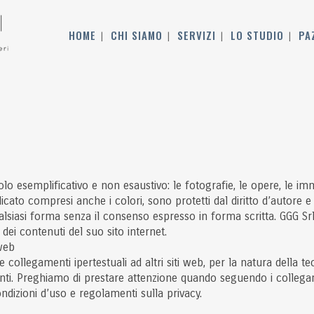
HOME
CHI SIAMO
SERVIZI
LO STUDIO
PA
olo esemplificativo e non esaustivo: le fotografie, le opere, le imma
cato compresi anche i colori, sono protetti dal diritto d’autore e da
ualsiasi forma senza il consenso espresso in forma scritta. GGG Srl S
 dei contenuti del suo sito internet.
 web
re collegamenti ipertestuali ad altri siti web, per la natura della
enti. Preghiamo di prestare attenzione quando seguendo i collega
ondizioni d’uso e regolamenti sulla privacy.