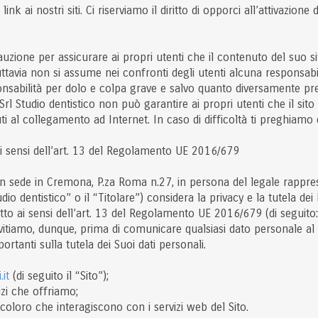
nk ai nostri siti. Ci riserviamo il diritto di opporci all’attivazione di 
auzione per assicurare ai propri utenti che il contenuto del suo 
tavia non si assume nei confronti degli utenti alcuna responsabil
ponsabilità per dolo e colpa grave e salvo quanto diversamente pr
Srl Studio dentistico non può garantire ai propri utenti che il sit
 al collegamento ad Internet. In caso di difficoltà ti preghiamo di 
ai sensi dell’art. 13 del Regolamento UE 2016/679
n sede in Cremona, P.za Roma n.27, in persona del legale rapprese
io dentistico” o il “Titolare”) considera la privacy e la tutela dei D
tto ai sensi dell’art. 13 del Regolamento UE 2016/679 (di seguito
invitiamo, dunque, prima di comunicare qualsiasi dato personale al
rtanti sulla tutela dei Suoi dati personali.
it
(di seguito il “Sito”);
izi che offriamo;
 coloro che interagiscono con i servizi web del Sito.