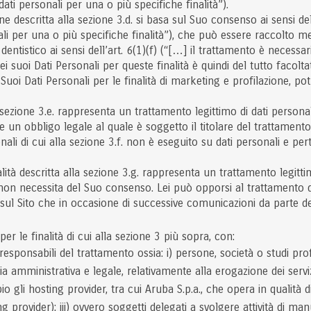
ati personali per una o più specifiche finalità”).
ione descritta alla sezione 3.d. si basa sul Suo consenso ai sensi del
li per una o più specifiche finalità”), che può essere raccolto m
 dentistico ai sensi dell’art. 6(1)(f) (“[…] il trattamento è necess
i suoi Dati Personali per queste finalità è quindi del tutto facoltat
Suoi Dati Personali per le finalità di marketing e profilazione, 
 sezione 3.e. rappresenta un trattamento legittimo di dati personal
 un obbligo legale al quale è soggetto il titolare del trattamento
onali di cui alla sezione 3.f. non è eseguito su dati personali e p
alità descritta alla sezione 3.g. rappresenta un trattamento legitt
 non necessita del Suo consenso. Lei può opporsi al trattamento dei
ili sul Sito che in occasione di successive comunicazioni da parte d
er le finalità di cui alla sezione 3 più sopra, con:
esponsabili del trattamento ossia: i) persone, società o studi prof
 amministrativa e legale, relativamente alla erogazione dei servizi;
io gli hosting provider, tra cui Aruba S.p.a., che opera in qualità 
 provider); iii) ovvero soggetti delegati a svolgere attività di m