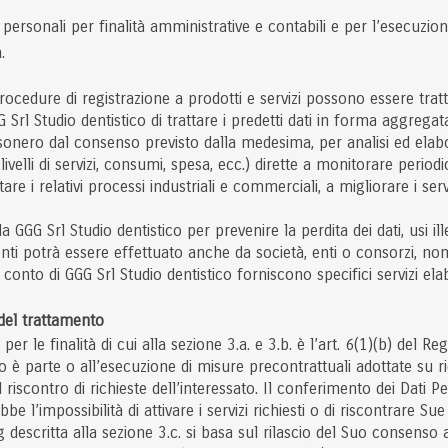
ati personali per finalità amministrative e contabili e per l’esecuzio
.
 procedure di registrazione a prodotti e servizi possono essere tra
 Srl Studio dentistico di trattare i predetti dati in forma aggregata
 esonero dal consenso previsto dalla medesima, per analisi ed elabor
 livelli di servizi, consumi, spesa, ecc.) dirette a monitorare pe
ntare i relativi processi industriali e commerciali, a migliorare i se
GG Srl Studio dentistico per prevenire la perdita dei dati, usi ille
tenti potrà essere effettuato anche da società, enti o consorzi, no
conto di GGG Srl Studio dentistico forniscono specifici servizi elab
 del trattamento
per le finalità di cui alla sezione 3.a. e 3.b. è l’art. 6(1)(b) del
to è parte o all’esecuzione di misure precontrattuali adottate su ri
l riscontro di richieste dell’interessato. Il conferimento dei Dati P
impossibilità di attivare i servizi richiesti o di riscontrare Sue 
g descritta alla sezione 3.c. si basa sul rilascio del Suo consenso a