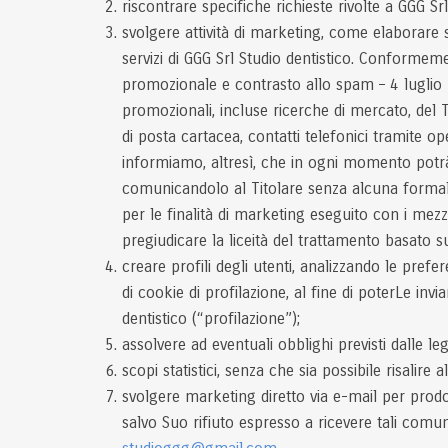
riscontrare specifiche richieste rivolte a GGG Srl
svolgere attività di marketing, come elaborare s
servizi di GGG Srl Studio dentistico. Conformeme
promozionale e contrasto allo spam – 4 luglio 20
promozionali, incluse ricerche di mercato, del T
di posta cartacea, contatti telefonici tramite op
informiamo, altresì, che in ogni momento potrà
comunicandolo al Titolare senza alcuna formal
per le finalità di marketing eseguito con i mez
pregiudicare la liceità del trattamento basato 
creare profili degli utenti, analizzando le prefere
di cookie di profilazione, al fine di poterLe in
dentistico (“profilazione”);
assolvere ad eventuali obblighi previsti dalle le
scopi statistici, senza che sia possibile risalire a
svolgere marketing diretto via e-mail per prodott
salvo Suo rifiuto espresso a ricevere tali comun