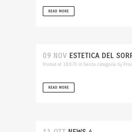
READ MORE
09 NOV
ESTETICA DEL SOR
Posted at 18:07h
in
Senza categoria
by
Pro
READ MORE