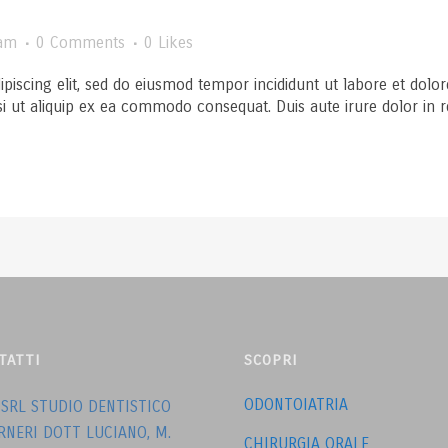
am
0 Comments
0
Likes
ipiscing elit, sed do eiusmod tempor incididunt ut labore et dol
si ut aliquip ex ea commodo consequat. Duis aute irure dolor in rep
TATTI
SCOPRI
ODONTOIATRIA
 SRL STUDIO DENTISTICO
RNERI DOTT LUCIANO, M.
CHIRURGIA ORALE