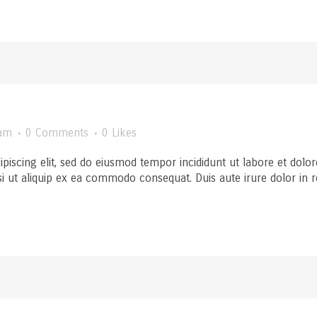
am
0 Comments
0
Likes
ipiscing elit, sed do eiusmod tempor incididunt ut labore et dol
si ut aliquip ex ea commodo consequat. Duis aute irure dolor in rep