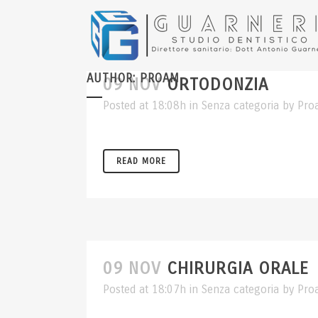
AUTHOR: PROAM
09 NOV
ORTODONZIA
Posted at 18:08h
in
Senza categoria
by
Pro
READ MORE
09 NOV
CHIRURGIA ORALE
Posted at 18:07h
in
Senza categoria
by
Pro