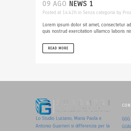
09 AGO
NEWS 1
Posted at 14:42h
in
Senza categoria
by
Pro
Lorem ipsum dolor sit amet, consectetur ad
quis nostrud exercitation ullamco laboris ni
READ MORE
CON
Lo Studio Luciano, Maria Paola e
GGG
Antonio Guarneri si differenzia per la
GUA