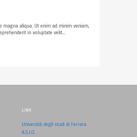
ore magna aliqua. Ut enim ad minim veniam,
rehenderit in voluptate velit...
LINK
Università degli studi di Ferrara
A.S.I.O.