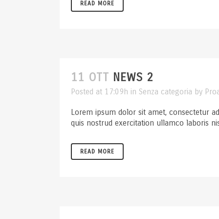
READ MORE
11 OTT
NEWS 2
Posted at 17:09h
in
Senza categoria
by
Pro
Lorem ipsum dolor sit amet, consectetur ad
quis nostrud exercitation ullamco laboris ni
READ MORE