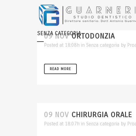
SENZA CATEGORIA
09 NOV
ORTODONZIA
Posted at 18:08h
in
Senza categoria
by
Pro
READ MORE
09 NOV
CHIRURGIA ORALE
Posted at 18:07h
in
Senza categoria
by
Pro