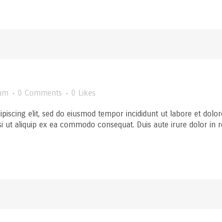
am
0 Comments
0
Likes
ipiscing elit, sed do eiusmod tempor incididunt ut labore et dol
si ut aliquip ex ea commodo consequat. Duis aute irure dolor in rep