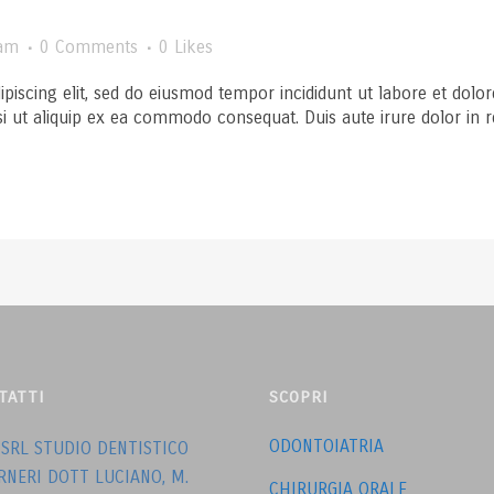
am
0 Comments
0
Likes
ipiscing elit, sed do eiusmod tempor incididunt ut labore et dol
si ut aliquip ex ea commodo consequat. Duis aute irure dolor in rep
TATTI
SCOPRI
ODONTOIATRIA
 SRL STUDIO DENTISTICO
RNERI DOTT LUCIANO, M.
CHIRURGIA ORALE