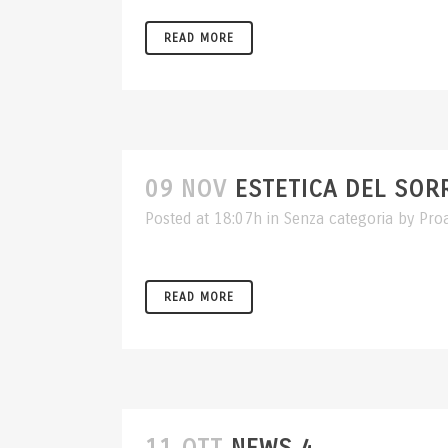
READ MORE
09 NOV
ESTETICA DEL SOR
Posted at 18:07h
in
Senza categoria
by
Pro
READ MORE