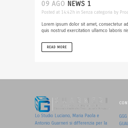
09 AGO
NEWS 1
Posted at 14:42h
in
Senza categoria
by
Pro
Lorem ipsum dolor sit amet, consectetur ad
quis nostrud exercitation ullamco laboris ni
READ MORE
CON
Lo Studio Luciano, Maria Paola e
GGG
Antonio Guarneri si differenzia per la
GUA