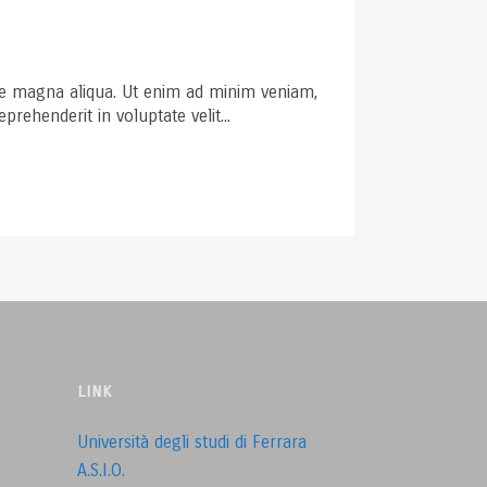
ore magna aliqua. Ut enim ad minim veniam,
rehenderit in voluptate velit...
LINK
Università degli studi di Ferrara
A.S.I.O.