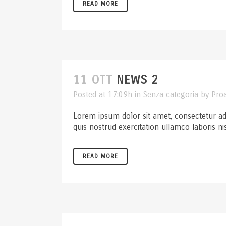
READ MORE
11 OTT
NEWS 2
Posted at 17:09h
in
Senza categoria
by
Pro
Lorem ipsum dolor sit amet, consectetur ad
quis nostrud exercitation ullamco laboris ni
READ MORE