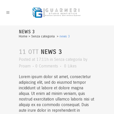
NEWS 3
Home
>
Senza categoria
>
news 3
11 OTT
NEWS 3
Posted at 17:11h
in
Senza categoria
by
Proam
0 Comments
0
Likes
Lorem ipsum dolor sit amet, consectetur
adipiscing elit, sed do eiusmod tempor
incididunt ut labore et dolore magna
aliqua. Ut enim ad minim veniam, quis
nostrud exercitation ullamco laboris nisi ut
aliquip ex ea commodo consequat. Duis
aute irure dolor in reprehenderit in