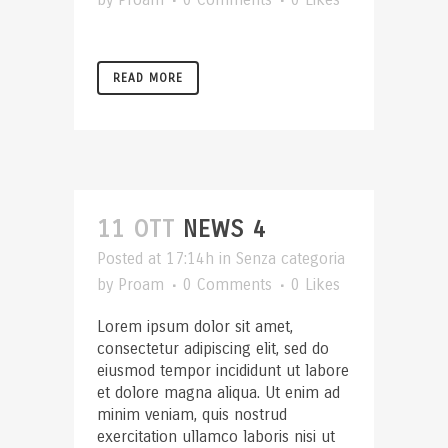
READ MORE
11 OTT
NEWS 4
Posted at 17:14h
in
Senza categoria
by
Proam
0 Comments
0
Likes
Lorem ipsum dolor sit amet,
consectetur adipiscing elit, sed do
eiusmod tempor incididunt ut labore
et dolore magna aliqua. Ut enim ad
minim veniam, quis nostrud
exercitation ullamco laboris nisi ut