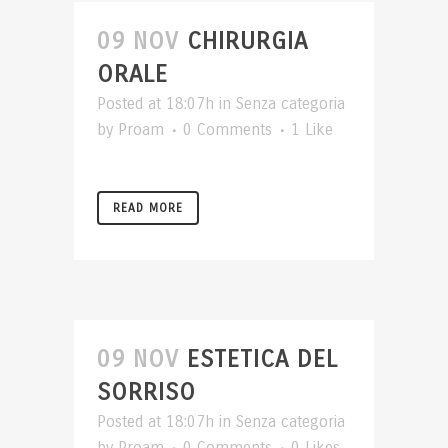
09 NOV
CHIRURGIA
ORALE
Posted at 18:07h
in
Senza categoria
by
Proam
0 Comments
1
Like
READ MORE
09 NOV
ESTETICA DEL
SORRISO
Posted at 18:07h
in
Senza categoria
by
Proam
0 Comments
0
Likes