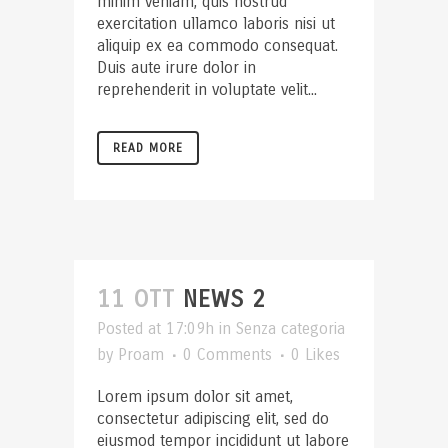
minim veniam, quis nostrud
exercitation ullamco laboris nisi ut
aliquip ex ea commodo consequat.
Duis aute irure dolor in
reprehenderit in voluptate velit...
READ MORE
11 OTT
NEWS 2
Posted at 17:09h
in
Senza categoria
by
Proam
0 Comments
0
Likes
Lorem ipsum dolor sit amet,
consectetur adipiscing elit, sed do
eiusmod tempor incididunt ut labore