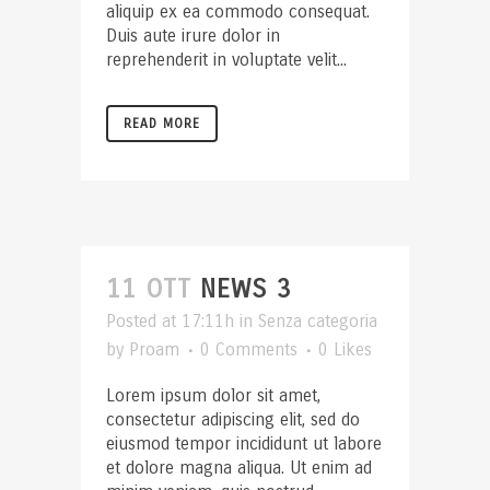
aliquip ex ea commodo consequat.
Duis aute irure dolor in
reprehenderit in voluptate velit...
READ MORE
11 OTT
NEWS 3
Posted at 17:11h
in
Senza categoria
by
Proam
0 Comments
0
Likes
Lorem ipsum dolor sit amet,
consectetur adipiscing elit, sed do
eiusmod tempor incididunt ut labore
et dolore magna aliqua. Ut enim ad