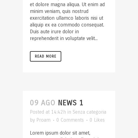
et dolore magna aliqua. Ut enim ad
minim veniam, quis nostrud
exercitation ullamco laboris nisi ut
aliquip ex ea commodo consequat.
Duis aute irure dolor in
reprehenderit in voluptate velit...
READ MORE
09 AGO
NEWS 1
Posted at 14:42h
in
Senza categoria
by
Proam
0 Comments
0
Likes
Lorem ipsum dolor sit amet,