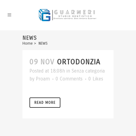
NEWS
Home
>
NEWS
09 NOV
ORTODONZIA
Posted at 18:08h
in
Senza categoria
by
Proam
0 Comments
0
Likes
READ MORE